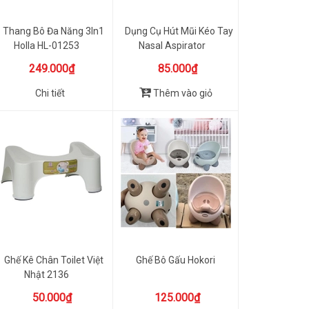
Thang Bô Đa Năng 3In1
Dụng Cụ Hút Mũi Kéo Tay
Holla HL-01253
Nasal Aspirator
249.000₫
85.000₫
Chi tiết
Thêm vào giỏ
Ghế Kê Chân Toilet Việt
Ghế Bô Gấu Hokori
Nhật 2136
50.000₫
125.000₫