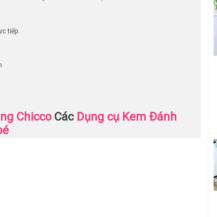
ực tiếp.
m
ng Chicco
Các
Dụng cụ Kem Đánh
bé