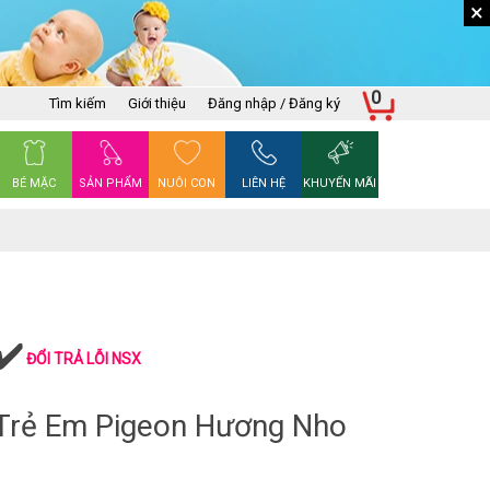
×
0
Tìm kiếm
Giới thiệu
Đăng nhập / Đăng ký
BÉ MẶC
SẢN PHẨM
NUÔI CON
LIÊN HỆ
KHUYẾN MÃI
ĐỔI TRẢ LỖI NSX
Trẻ Em Pigeon Hương Nho