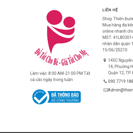
LIÊN HỆ
Shop Thiên Đườ
Mua hàng đa kên
online nhanh ch
MST: 41L803014
nhân dân quận 
15/06/20210
145C Nguyễn
14, Phường H
Quận 12, TP. 
Làm việc: 8:00 AM-21:00 PM Tất
cả các ngày trong tuần
090 7719 18
Admin@thien