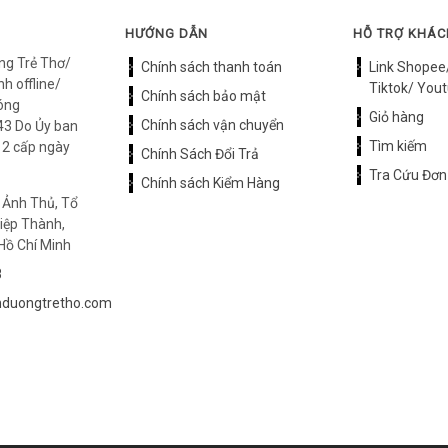
HƯỚNG DẪN
HỖ TRỢ KHÁ
ng Trẻ Thơ/
Chính sách thanh toán
Link Shopee
h offline/
Tiktok/ Yout
Chính sách bảo mật
óng
Giỏ hàng
Chính sách vận chuyển
3 Do Ủy ban
Tìm kiếm
12 cấp ngày
Chính Sách Đổi Trả
Tra Cứu Đơn
Chính sách Kiểm Hàng
 Ảnh Thủ, Tổ
iệp Thành,
Hồ Chí Minh
8
duongtretho.com