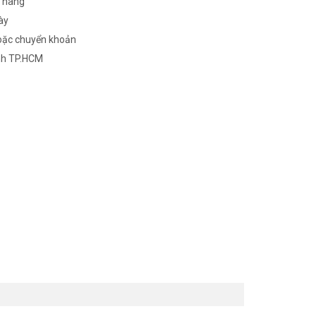
n hàng
ày
oặc chuyển khoản
nh TP.HCM