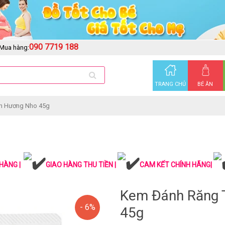
090 7719 188
Mua hàng:
TRANG CHỦ
BÉ ĂN
n Hương Nho 45g
HÀNG |
GIAO HÀNG THU TIỀN |
CAM KẾT CHÍNH HÃNG|
Kem Đánh Răng 
- 6%
45g