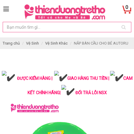
0
Trang chủ
Vệ Sinh
Vệ Sinh Khác
NẮP BÀN CẦU CHO BÉ AUTORU
ĐƯỢC KIỂM HÀNG |
GIAO HÀNG THU TIỀN |
CAM
KẾT CHÍNH HÃNG|
ĐỔI TRẢ LỖI NSX