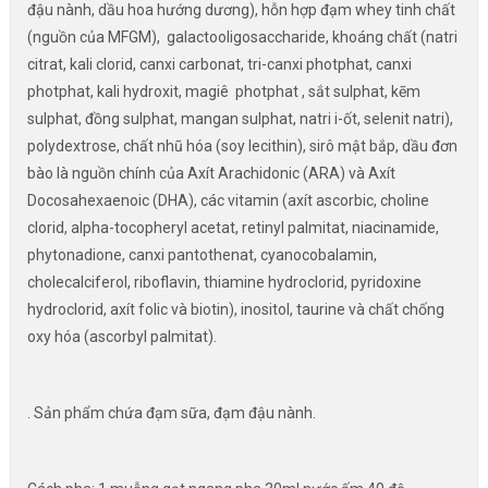
đậu nành, dầu hoa hướng dương), hỗn hợp đạm whey tinh chất
(nguồn của MFGM), galactooligosaccharide, khoáng chất (natri
citrat, kali clorid, canxi carbonat, tri-canxi photphat, canxi
photphat, kali hydroxit, magiê photphat , sắt sulphat, kẽm
sulphat, đồng sulphat, mangan sulphat, natri i-ốt, selenit natri),
polydextrose, chất nhũ hóa (soy lecithin), sirô mật bắp, dầu đơn
bào là nguồn chính của Axít Arachidonic (ARA) và Axít
Docosahexaenoic (DHA), các vitamin (axít ascorbic, choline
clorid, alpha-tocopheryl acetat, retinyl palmitat, niacinamide,
phytonadione, canxi pantothenat, cyanocobalamin,
cholecalciferol, riboflavin, thiamine hydroclorid, pyridoxine
hydroclorid, axít folic và biotin), inositol, taurine và chất chống
oxy hóa (ascorbyl palmitat).
. Sản phẩm chứa đạm sữa, đạm đậu nành.