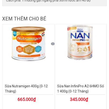
Cách pha: 1 muỗng gạt ngang pha 30ml nước ấm 40 độ
XEM THÊM CHO BÉ
Sữa Nutramigen 400g (0-12
Sữa Nan InfiniPro A2 6HMO Số
Tháng)
1 400g (0-12 Tháng)
665.000₫
345.000₫