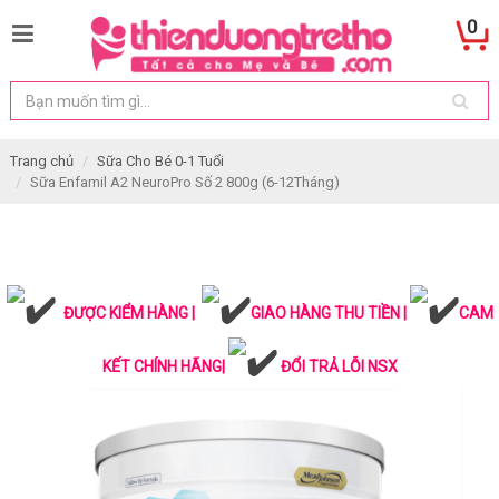
0
Trang chủ
Sữa Cho Bé 0-1 Tuổi
Sữa Enfamil A2 NeuroPro Số 2 800g (6-12Tháng)
ĐƯỢC KIỂM HÀNG |
GIAO HÀNG THU TIỀN |
CAM
KẾT CHÍNH HÃNG|
ĐỔI TRẢ LỖI NSX