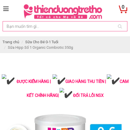
0
Trang chủ
Sữa Cho Bé 0-1 Tuổi
Sữa Hipp Số 1 Organic Combiotic 350g
ĐƯỢC KIỂM HÀNG |
GIAO HÀNG THU TIỀN |
CAM
KẾT CHÍNH HÃNG|
ĐỔI TRẢ LỖI NSX