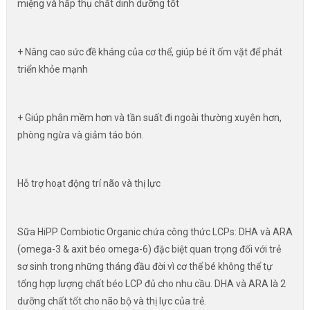
miệng và hấp thụ chất dinh dưỡng tốt
+ Nâng cao sức đề kháng của cơ thể, giúp bé ít ốm vặt để phát
triển khỏe mạnh
+ Giúp phân mềm hơn và tần suất đi ngoài thường xuyên hơn,
phòng ngừa và giảm táo bón.
Hỗ trợ hoạt động trí não và thị lực
Sữa HiPP Combiotic Organic chứa công thức LCPs: DHA và ARA
(omega-3 & axit béo omega-6) đặc biệt quan trọng đối với trẻ
sơ sinh trong những tháng đầu đời vì cơ thể bé không thể tự
tổng hợp lượng chất béo LCP đủ cho nhu cầu. DHA và ARA là 2
dưỡng chất tốt cho não bộ và thị lực của trẻ.