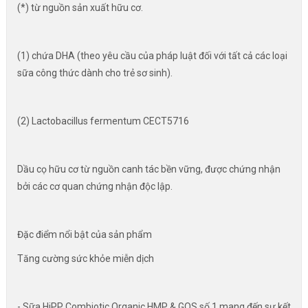
(*) từ nguồn sản xuất hữu cơ.
(1) chứa DHA (theo yêu cầu của pháp luật đối với tất cả các loại
sữa công thức dành cho trẻ sơ sinh).
(2) Lactobacillus fermentum CECT5716
Dầu cọ hữu cơ từ nguồn canh tác bền vững, được chứng nhận
bởi các cơ quan chứng nhận độc lập.
Đặc điểm nổi bật của sản phẩm
Tăng cường sức khỏe miễn dịch
- Sữa HiPP Combiotic Organic HMP & GOS số 1 mang đến sự kết