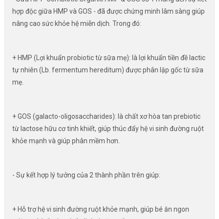
hợp độc giữa HMP và GOS - đã được chứng minh lâm sàng giúp
nâng cao sức khỏe hệ miễn dịch. Trong đó:
+ HMP (Lợi khuẩn probiotic từ sữa mẹ): là lợi khuẩn tiền đề lactic
tự nhiên (Lb. fermentum hereditum) được phân lập gốc từ sữa
mẹ.
+ GOS (galacto-oligosaccharides): là chất xơ hòa tan prebiotic
từ lactose hữu cơ tinh khiết, giúp thúc đẩy hệ vi sinh đường ruột
khỏe mạnh và giúp phân mềm hơn.
- Sự kết hợp lý tưởng của 2 thành phần trên giúp:
+ Hỗ trợ hệ vi sinh đường ruột khỏe mạnh, giúp bé ăn ngon