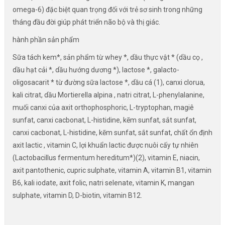
omega-6) đặc biệt quan trọng đối với trẻ sơ sinh trong những
tháng đầu đời giúp phát triển não bộ và thị giác.
hành phần sản phẩm
Sữa tách kem*, sản phẩm từ whey *, dầu thực vật * (dầu cọ ,
dầu hạt cải *, dầu hướng dương *), lactose *, galacto-
oligosacarit * từ đường sữa lactose *, dầu cá (1), canxi clorua,
kali citrat, dầu Mortierella alpina , natri citrat, L-phenylalanine,
muối canxi của axit orthophosphoric, L-tryptophan, magiê
sunfat, canxi cacbonat, L-histidine, kẽm sunfat, sắt sunfat,
canxi cacbonat, L-histidine, kẽm sunfat, sắt sunfat, chất ổn định
axit lactic , vitamin C, lợi khuẩn lactic được nuôi cấy tự nhiên
(Lactobacillus fermentum hereditum*)(2), vitamin E, niacin,
axit pantothenic, cupric sulphate, vitamin A, vitamin B1, vitamin
B6, kali iodate, axit folic, natri selenate, vitamin K, mangan
sulphate, vitamin D, D-biotin, vitamin B12.