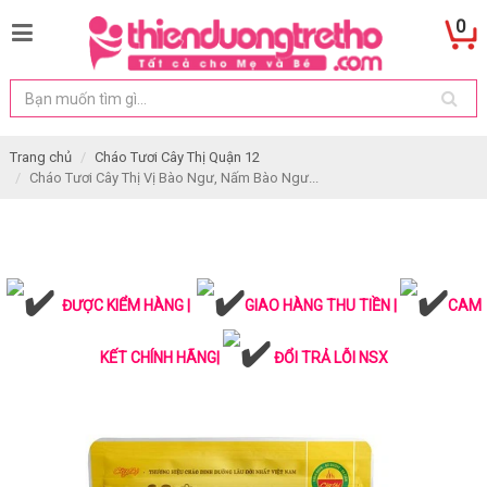
0
Trang chủ
Cháo Tươi Cây Thị Quận 12
Cháo Tươi Cây Thị Vị Bào Ngư, Nấm Bào Ngư...
ĐƯỢC KIỂM HÀNG |
GIAO HÀNG THU TIỀN |
CAM
KẾT CHÍNH HÃNG|
ĐỔI TRẢ LỖI NSX