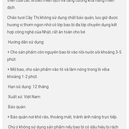
triển của các tế bào miễn dịch và tăng cường khả năng miễn
dịch.
Cháo tươi Cây Thị không sử dụng chất bảo quản, lưu giữ được
hương vị thơm ngon nhờ có lớp bao bì đa lớp chuyên dụng kết
hợp công nghệ của Nhật, rất ăn toàn cho bé.
️ Hướng dẫn sử dụng:
+ Cho sản phẩm còn nguyên bao bì vào nồi nước sôi khoảng 3-5
phút.
+ Mở bao, cho sản phẩm vào tô và làm nóng trong lò viba
khoảng 1-2 phút.
️ Hạn sử dụng: 12 tháng
️ Xuất xứ: Việt Nam
️ Bảo quản:
+ Bảo quản nơi khô ráo, thoáng mát, tránh ánh nắng trực tiếp.
️ Chú ý không sử dụng sản phẩm nếu bao bì có dấu hiệu bị rách