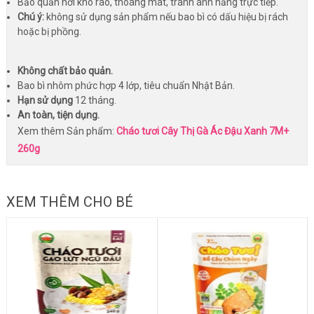
Bảo quản nơi khô ráo, thoáng mát, tránh ánh nắng trực tiếp.
Chú ý:
không sử dụng sản phẩm nếu bao bì có dấu hiệu bị rách
hoặc bị phồng.
Không chất bảo quản.
Bao bì nhôm phức hợp 4 lớp, tiêu chuẩn Nhật Bản.
Hạn sử dụng
12 tháng.
An toàn, tiện dụng.
Xem thêm Sản phẩm:
Cháo tươi Cây Thị Gà Ác Đậu Xanh 7M+
260g
XEM THÊM CHO BÉ