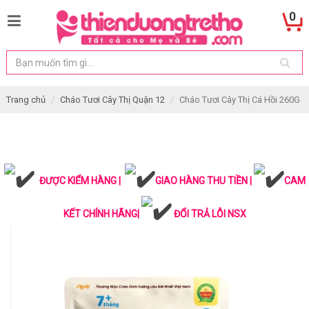
0
Trang chủ
Cháo Tươi Cây Thị Quận 12
Cháo Tươi Cây Thị Cá Hồi 260G
ĐƯỢC KIỂM HÀNG |
GIAO HÀNG THU TIỀN |
CAM
KẾT CHÍNH HÃNG|
ĐỔI TRẢ LỖI NSX