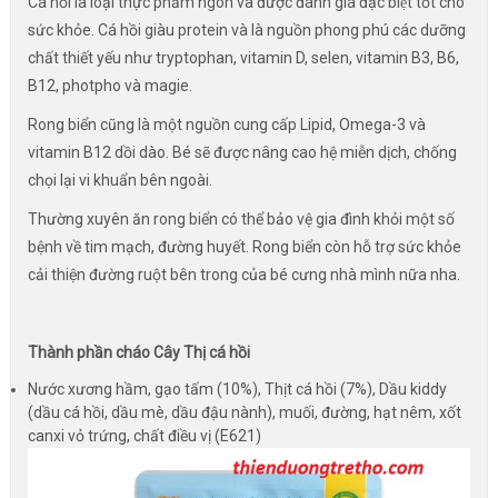
Cá hồi là loại thực phẩm ngon và được đánh giá đặc biệt tốt cho
sức khỏe. Cá hồi giàu protein và là nguồn phong phú các dưỡng
chất thiết yếu như tryptophan, vitamin D, selen, vitamin B3, B6,
B12, photpho và magie.
Rong biển cũng là một nguồn cung cấp Lipid, Omega-3 và
vitamin B12 dồi dào. Bé sẽ được nâng cao hệ miễn dịch, chống
chọi lại vi khuẩn bên ngoài.
Thường xuyên ăn rong biển có thể bảo vệ gia đình khỏi một số
bệnh về tim mạch, đường huyết. Rong biển còn hỗ trợ sức khỏe
cải thiện đường ruột bên trong của bé cưng nhà mình nữa nha.
Thành phần cháo Cây Thị cá hồi
Nước xương hầm, gạo tấm (10%), Thịt cá hồi (7%), Dầu kiddy
(dầu cá hồi, dầu mè, dầu đậu nành), muối, đường, hạt nêm, xốt
canxi vỏ trứng, chất điều vị (E621)