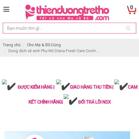
0
Trang chủ
Cho Mẹ & Đồ Dùng
Dung dịch vệ sinh Phụ Nữ Diana Fresh Care Cool+...
ĐƯỢC KIỂM HÀNG |
GIAO HÀNG THU TIỀN |
CAM
KẾT CHÍNH HÃNG|
ĐỔI TRẢ LỖI NSX