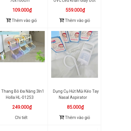
70x100cm
UVC Led Khăn Giấy Ướt
Wa...
109.000₫
559.000₫
Thêm vào giỏ
Thêm vào giỏ
Thang Bô Đa Năng 3In1
Dụng Cụ Hút Mũi Kéo Tay
Holla HL-01253
Nasal Aspirator
249.000₫
85.000₫
Chi tiết
Thêm vào giỏ