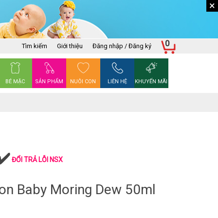
×
0
Tìm kiếm
Giới thiệu
Đăng nhập / Đăng ký
BÉ MẶC
SẢN PHẨM
NUÔI CON
LIÊN HỆ
KHUYẾN MÃI
ĐỔI TRẢ LỖI NSX
on Baby Moring Dew 50ml