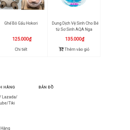
Ghế Bô Gấu Hokori
Dung Dịch Vệ Sinh Cho Bé
từ Sơ Sinh AQA Nga
250ml
125.000₫
135.000₫
Chi tiết
Thêm vào giỏ
CH HÀNG
BẢN ĐỒ
/ Lazada/
ube/Tiki
 Hàng