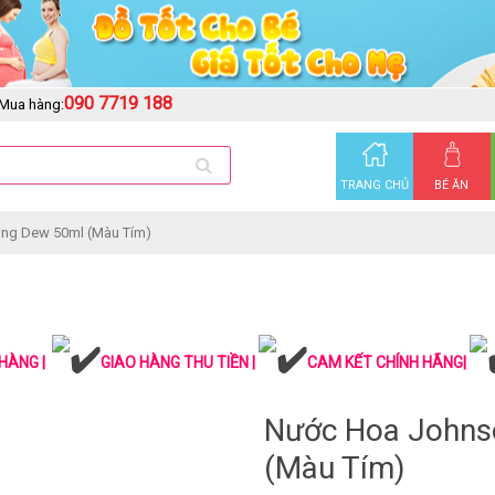
090 7719 188
Mua hàng:
TRANG CHỦ
BÉ ĂN
ng Dew 50ml (Màu Tím)
HÀNG |
GIAO HÀNG THU TIỀN |
CAM KẾT CHÍNH HÃNG|
Nước Hoa Johns
(Màu Tím)