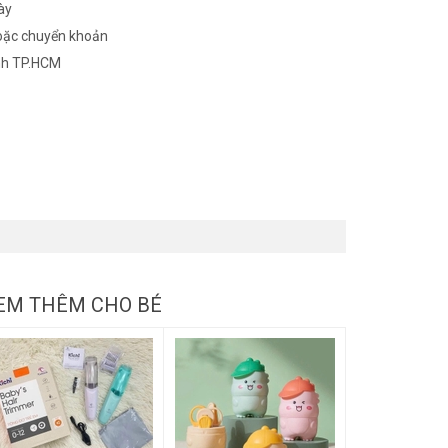
ày
oặc chuyển khoản
nh TP.HCM
EM THÊM CHO BÉ