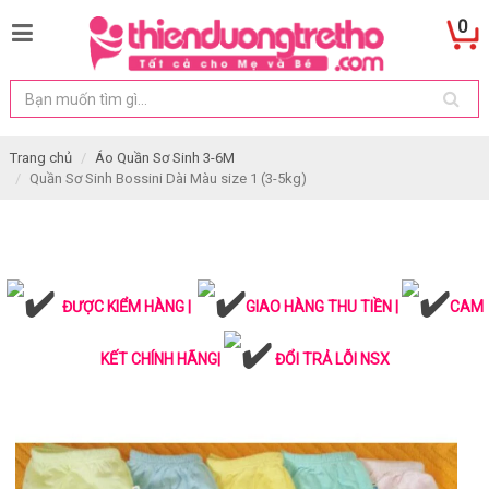
0
Trang chủ
Áo Quần Sơ Sinh 3-6M
Quần Sơ Sinh Bossini Dài Màu size 1 (3-5kg)
ĐƯỢC KIỂM HÀNG |
GIAO HÀNG THU TIỀN |
CAM
KẾT CHÍNH HÃNG|
ĐỔI TRẢ LỖI NSX