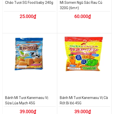
Cháo Tươi SG Food baby 240g
Mì Somen Ngũ Sắc Rau Củ
320G (6m+)
25.000₫
60.000₫
Bánh Mì Tươi Kanemasu Vị
Bánh Mì Tươi Kanemasu Vị Cà
Sữa Lúa Mạch 45G
Rốt Bí Đỏ 45G
39.000₫
39.000₫