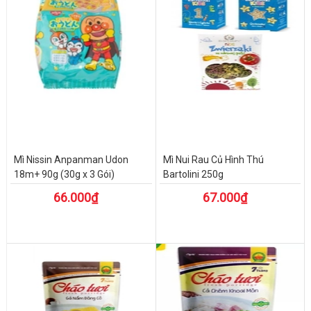
Mì Nissin Anpanman Udon
Mì Nui Rau Củ Hình Thú
18m+ 90g (30g x 3 Gói)
Bartolini 250g
66.000₫
67.000₫