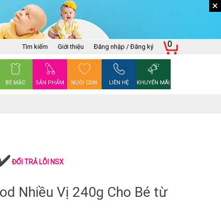
×
0
Tìm kiếm
Giới thiệu
Đăng nhập / Đăng ký
BÉ MẶC
SẢN PHẨM
NUÔI CON
LIÊN HỆ
KHUYẾN MÃI
ĐỔI TRẢ LỖI NSX
od Nhiều Vị 240g Cho Bé từ