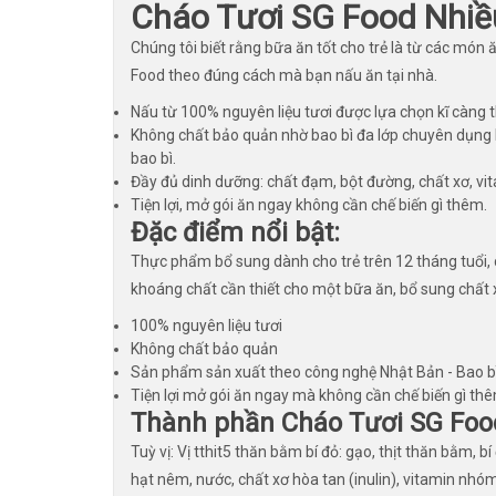
Cháo Tươi SG Food Nhiề
Chúng tôi biết rằng bữa ăn tốt cho trẻ là từ các món
Food theo đúng cách mà bạn nấu ăn tại nhà.
Nấu từ 100% nguyên liệu tươi được lựa chọn kĩ càng t
Không chất bảo quản nhờ bao bì đa lớp chuyên dụng k
bao bì.
Đầy đủ dinh dưỡng: chất đạm, bột đường, chất xơ, vi
Tiện lợi, mở gói ăn ngay không cần chế biến gì thêm.
Đặc điểm nổi bật:
Thực phẩm bổ sung dành cho trẻ trên 12 tháng tuổi,
khoáng chất cần thiết cho một bữa ăn, bổ sung chất 
100% nguyên liệu tươi
Không chất bảo quản
Sản phẩm sản xuất theo công nghệ Nhật Bản - Bao bì
Tiện lợi mở gói ăn ngay mà không cần chế biến gì th
Thành phần Cháo Tươi SG Food
Tuỳ vị: Vị tthit5 thăn bằm bí đỏ: gạo, thịt thăn bằm, 
hạt nêm, nước, chất xơ hòa tan (inulin), vitamin nhó