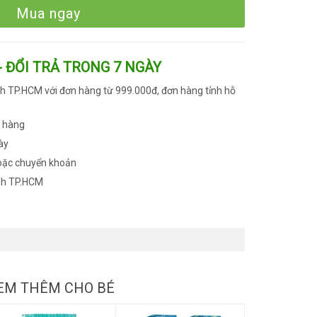
Mua ngay
- ĐỔI TRẢ TRONG 7 NGÀY
h TP.HCM với đơn hàng từ 999.000đ, đơn hàng tỉnh hỗ
n hàng
ày
oặc chuyển khoản
nh TP.HCM
EM THÊM CHO BÉ