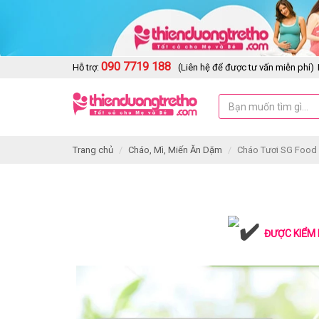
090 7719 188
Hỗ trợ:
(Liên hệ để được tư vấn miễn phí)
Trang chủ
Cháo, Mì, Miến Ăn Dặm
Cháo Tươi SG Food N
ĐƯỢC KIỂM 