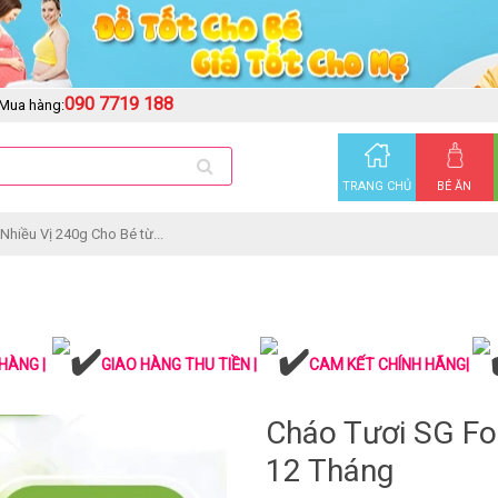
090 7719 188
Mua hàng:
TRANG CHỦ
BÉ ĂN
hiều Vị 240g Cho Bé từ...
HÀNG |
GIAO HÀNG THU TIỀN |
CAM KẾT CHÍNH HÃNG|
Cháo Tươi SG Fo
12 Tháng