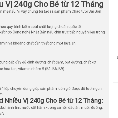
u Vị 240g Cho Bé từ 12 Tháng
 ăn mẹ nấu. Vì vậy chúng tôi tạo ra sản phẩm Cháo tươi Sài Gòn
heo quy trình kiểm soát chất lượng chuẩn quốc tế.
ết hợp Công nghệ Nhật Bản nấu chín trực tiếp nguyên liệu trong
tamin và khoáng chất cần thiết cho một bữa ăn.
 cung cấp đầy đủ dinh dưỡng: chất đạm, bột đường, chất xơ,
xơ hòa tan, vitamin nhóm B (B1, B6, B9)
 4 lớp chuyên dụng giúp sản phẩm luôn giữ được độ tươi ngon.
êm.
 Nhiều Vị 240g Cho Bé từ 12 Tháng:
bí đỏ, hành tím, nước cốt hầm xương cá hồi, dầu ăn, muối, đường,
m B