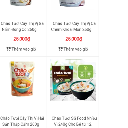
Cháo Tươi Cây Thị Vị Gà
Cháo Tươi Cây Thị Vị Cá
Nấm Đông Cô 260g
Chẽm Khoai Môn 260g
25.000₫
25.000₫
Thêm vào giỏ
Thêm vào giỏ
Cháo Tươi Cây Thị Vị Hải
Cháo Tươi SG Food Nhiều
Sản Thập Cẩm 260g
Vị 240g Cho Bé từ 12