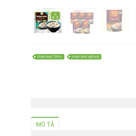
cháo tươi 12m+
cháo tươi sgfood
MÔ TẢ