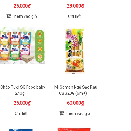
(7m+)
Tháng
25.000₫
23.000₫
Thêm vào giỏ
Chi tiết
Cháo Tươi SG Food baby
Mì Somen Ngũ Sắc Rau
240g
Củ 320G (6m+)
25.000₫
60.000₫
Chi tiết
Thêm vào giỏ