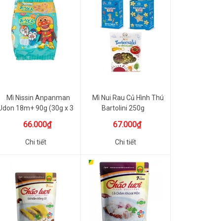
Mì Nissin Anpanman
Mì Nui Rau Củ Hình Thú
Udon 18m+ 90g (30g x 3
Bartolini 250g
Gói)
66.000₫
67.000₫
Chi tiết
Chi tiết