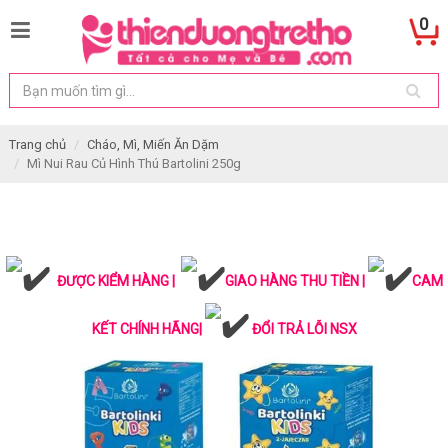
0
Trang chủ
Cháo, Mì, Miến Ăn Dặm
Mì Nui Rau Củ Hình Thú Bartolini 250g
ĐƯỢC KIỂM HÀNG |
GIAO HÀNG THU TIỀN |
CAM
KẾT CHÍNH HÃNG|
ĐỔI TRẢ LỖI NSX