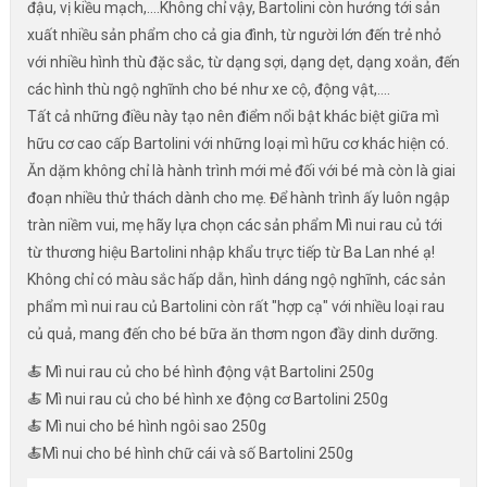
đậu, vị kiều mạch,....Không chỉ vậy, Bartolini còn hướng tới sản
xuất nhiều sản phẩm cho cả gia đình, từ người lớn đến trẻ nhỏ
với nhiều hình thù đặc sắc, từ dạng sợi, dạng dẹt, dạng xoắn, đến
các hình thù ngộ nghĩnh cho bé như xe cộ, động vật,....
Tất cả những điều này tạo nên điểm nổi bật khác biệt giữa mì
hữu cơ cao cấp Bartolini với những loại mì hữu cơ khác hiện có.
Ăn dặm không chỉ là hành trình mới mẻ đối với bé mà còn là giai
đoạn nhiều thử thách dành cho mẹ. Để hành trình ấy luôn ngập
tràn niềm vui, mẹ hãy lựa chọn các sản phẩm Mì nui rau củ tới
từ thương hiệu Bartolini nhập khẩu trực tiếp từ Ba Lan nhé ạ!
Không chỉ có màu sắc hấp dẫn, hình dáng ngộ nghĩnh, các sản
phẩm mì nui rau củ Bartolini còn rất "hợp cạ" với nhiều loại rau
củ quả, mang đến cho bé bữa ăn thơm ngon đầy dinh dưỡng.
🍝 Mì nui rau củ cho bé hình động vật Bartolini 250g
🍝 Mì nui rau củ cho bé hình xe động cơ Bartolini 250g
🍝 Mì nui cho bé hình ngôi sao 250g
🍝Mì nui cho bé hình chữ cái và số Bartolini 250g