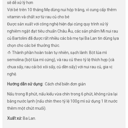
sẽ dễ xử lý hơn
Với bé trên 10 tháng Mẹ dùng nui hộp trắng, vì cung cấp thêm
vitamin và chất xơ từ rau củ cho bé
Được sản xuất với công nghệ hiện đại cùng quy trình xử lý
nghiêm ngặt đạt tiêu chuẩn Châu Âu, các sản phẩm Mì nui rau
củ Bartolini đã được rất nhiều các bà mẹ tại Ba Lan tin dùng lựa
chọn cho các bé thưởng thức.
🍅 Thành phần hoàn toàn tự nhiên, sạch lành: Bột lúa mì
semolina (bột lúa mì cứng), và rau củ theo tỷ lệ thích hợp (cà
chua sấy, rau cải bó xôi sấy, củ dền sấy) với nui rau củ, gia vị:
nghệ.
Hướng dẫn sử dụng:
Cách chế biến đơn giản
Nấu trong 8 phút, nấu kiểu vừa chín trong 6 phút, không rửa lại
bằng nước lạnh (nấu chín theo tỷ lệ 100g mì sử dụng 1 lít nước
thêm một chút muối).
Xuất xứ:
Ba Lan.