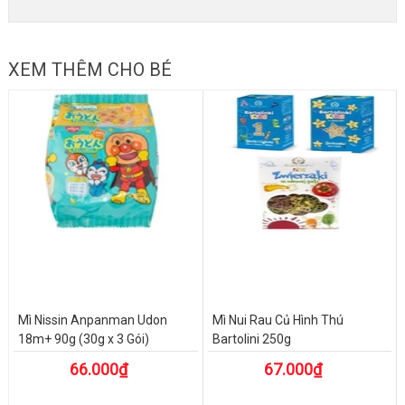
XEM THÊM CHO BÉ
Mì Nissin Anpanman Udon
Mì Nui Rau Củ Hình Thú
18m+ 90g (30g x 3 Gói)
Bartolini 250g
66.000₫
67.000₫