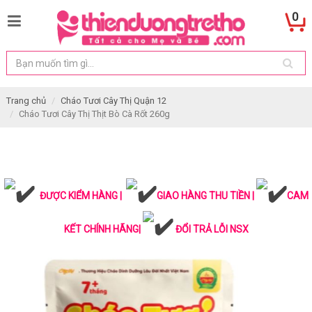
0
Trang chủ
Cháo Tươi Cây Thị Quận 12
Cháo Tươi Cây Thị Thịt Bò Cà Rốt 260g
ĐƯỢC KIỂM HÀNG |
GIAO HÀNG THU TIỀN |
CAM
KẾT CHÍNH HÃNG|
ĐỔI TRẢ LỖI NSX