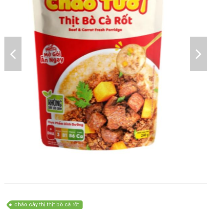
cháo cây thị thịt bò cà rốt