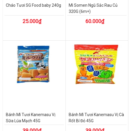
Cháo Tươi SG Food baby 240g
Mì Somen Ngũ Sắc Rau Củ
320G (6m+)
25.000₫
60.000₫
Bánh Mì Tươi Kanemasu Vị
Bánh Mì Tươi Kanemasu Vị Cà
Sữa Lúa Mạch 45G
Rốt Bí Đỏ 45G
39.000₫
39.000₫