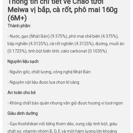
Thông tin chi tiết về Cháo tươi
Meiwa vị bắp, cà rốt, phô mai 160g
(6M+)
Thành phần:
- Nước, gạo (Nhật Bản) (9.375%), phô mai chế biến (4.375%),
bắp nghiền (4.3125%), cà rốt nghiền (4.3125%), đường, muối ăn
(0.1725%), tinh bột biến tính, calci carbonat (0.1035%).
Nguyên liệu sạch
- Nguồn gốc, chất lượng, công nghệ Nhật Bản
- Nguyên vật liệu được lựa chọn kĩ càng
An toàn cho bé
- Không chất bảo quản nhưng vẫn giữ được hương vị tươi ngon
Giàu dinh dưỡng
- Gạo Koshihikari nổi tiếng thơm dẻo, cung cấp tinh bột, giàu
chất xơ, vitamin nhóm B, D, E và một hàm lượng lớn khoáng