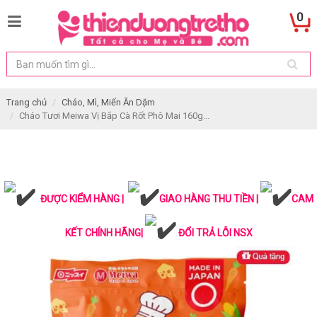
0
Trang chủ
Cháo, Mì, Miến Ăn Dặm
Cháo Tươi Meiwa Vị Bắp Cà Rốt Phô Mai 160g...
ĐƯỢC KIỂM HÀNG |
GIAO HÀNG THU TIỀN |
CAM
KẾT CHÍNH HÃNG|
ĐỔI TRẢ LỖI NSX