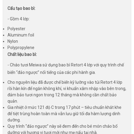
Cấu tạo bao bì:
- Gồm 4 lớp:
Polyester
Aluminum foil
Nylon
Polypropylene
Chất liệu bao bì:
- Cháo tươi Meiwa sử dụng bao bì Retort 4 lớp với quy trình chế
biến “đảo ngược” nổi tiếng của các phi hành gia.
Cho nguyên liệu đã được chế biến kỹ lưỡng vào túi Retort 4 lớp
rồi hàn kín để ngăn không khí, vi khuẩn xâm nhập vào bên trong,
đảm bảo tươi ngon trong 12 tháng mà không cần chất bảo
quản.
Gia nhiệt ở mức 121 độ C trong 17 phút – tiêu chuẩn khắt khe
để tiệt trùng hoàn toàn mà vẫn lưu giữ tối đa hàm lượng dinh
dưỡng.
Quy trình “đảo ngược” này sẽ đem đến cho bé món cháo bổ
dưỡng với hương vị tươi mới như mẹ nấu tại nhà.