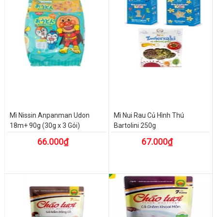
Mì Nissin Anpanman Udon
Mì Nui Rau Củ Hình Thú
18m+ 90g (30g x 3 Gói)
Bartolini 250g
66.000₫
67.000₫